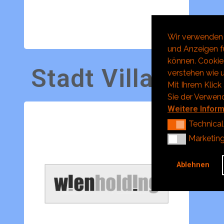
Wir verwenden 
und Anzeigen fü
können. Cookies
Stadt Villach
verstehen wie u
Mit Ihrem Klick
Sie der Verwen
Weitere Infor
Technical
Technical
Marketing
Marketin
Ablehnen