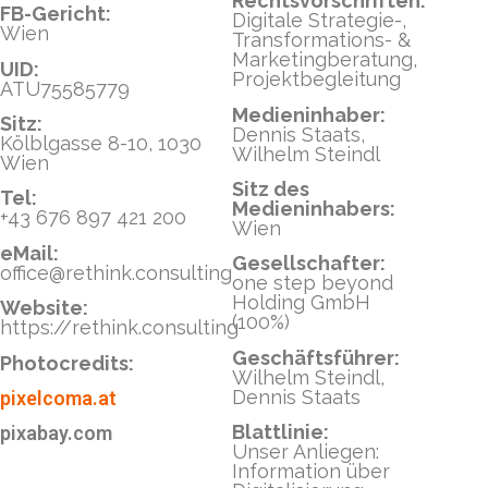
Rechtsvorschriften:
FB-Gericht:
Digitale Strategie-,
Wien
Transformations- &
Marketingberatung,
UID:
Projektbegleitung
ATU75585779
Medieninhaber:
Sitz:
Dennis Staats,
Kölblgasse 8-10, 1030
Wilhelm Steindl
Wien
Sitz des
Tel:
Medieninhabers:
+43 676 897 421 200
Wien
eMail:
Gesellschafter:
office@rethink.consulting
one step beyond
Holding GmbH
Website:
(100%)
https://rethink.consulting
Geschäftsführer:
Photocredits:
Wilhelm Steindl,
Dennis Staats
pixelcoma.at
Blattlinie:
pixabay.com
Unser Anliegen:
Information über