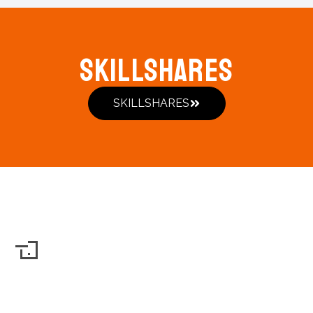
SKillshares
SKILLSHARES