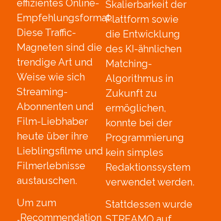
effizientes Online-
Skalierbarkeit der
Empfehlungsformat.
Plattform sowie
Diese Traffic-
die Entwicklung
Magneten sind die
des KI-ähnlichen
trendige Art und
Matching-
Weise wie sich
Algorithmus in
Streaming-
Zukunft zu
Abonnenten und
ermöglichen,
Film-Liebhaber
konnte bei der
heute über ihre
Programmierung
Lieblingsfilme und
kein simples
Filmerlebnisse
Redaktionssystem
austauschen.
verwendet werden.
Um zum
Stattdessen wurde
„Recommendation
STREAMO auf