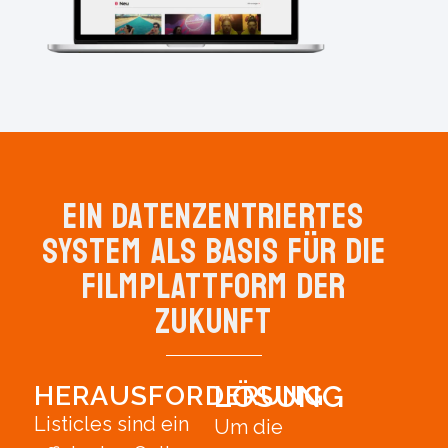
Ein Datenzentriertes
System als Basis für die
Filmplattform der
Zukunft
LÖSUNG
HERAUSFORDERUNG
Listicles sind ein
Um die