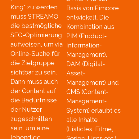
King“ zu werden,
Basis von Pimcore
muss STREAMO
entwickelt. Die
die bestmögliche
Kombination aus
SEO-Optimierung
PIM (Product-
aufweisen, um via
Information-
Online-Suche für
Management),
die Zielgruppe
DAM (Digital-
sichtbar zu sein.
Asset-
Dann muss auch
Management) und
der Content auf
CMS (Content-
die Bedürfnisse
Management-
der Nutzer
System) erlaubt es
zugeschnitten
alle Inhalte
sein, um eine
(Listicles, Filme,
lebendige
Serien, User, etc.)